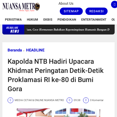
About Us
SITEMAP
REDAKSI
PERISTIWA
HUKUM
EKBIS
PENDIDIKAN
ENTERTAINMENT
OL
HEADLINE
 Diremehkan, Cece Hermawan Buktikan Kepemimpinan Humanis Bangun Desa Curug
Pols
NEWS
Beranda
HEADLINE
Kapolda NTB Hadiri Upacara
Khidmat Peringatan Detik-Detik
Proklamasi RI ke-80 di Bumi
Gora
MEDIA CETAK & ONLINE NUANSA METRO
09:38
0 Komentar