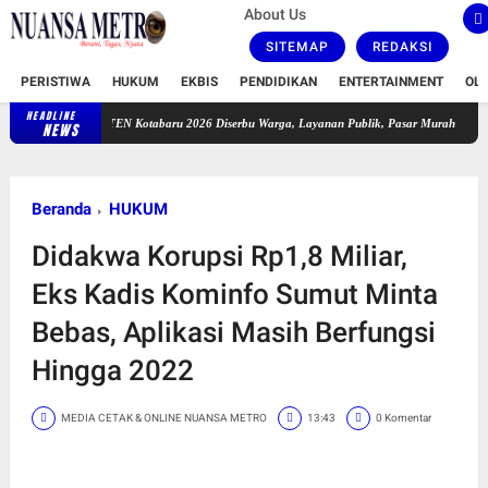
About Us
SITEMAP
REDAKSI
PERISTIWA
HUKUM
EKBIS
PENDIDIKAN
ENTERTAINMENT
OL
HEADLINE
PATEN Kotabaru 2026 Diserbu Warga, Layanan Publik, Pasar Murah Hingga Groundbrea
NEWS
Beranda
HUKUM
Didakwa Korupsi Rp1,8 Miliar,
Eks Kadis Kominfo Sumut Minta
Bebas, Aplikasi Masih Berfungsi
Hingga 2022
MEDIA CETAK & ONLINE NUANSA METRO
13:43
0 Komentar