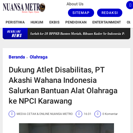
About Us
SITEMAP
REDAKSI
PERISTIWA
HUKUM
EKBIS
PENDIDIKAN
ENTERTAINMENT
OL
HEADLINE
Harlah ke-28 BPPKB Banten Meriah, Ribuan Kader Se-Indonesia Padati GOR Pakansari
NEWS
Beranda
Olahraga
Dukung Atlet Disabilitas, PT
Akashi Wahana Indonesia
Salurkan Bantuan Alat Olahraga
ke NPCI Karawang
MEDIA CETAK & ONLINE NUANSA METRO
16:31
0 Komentar