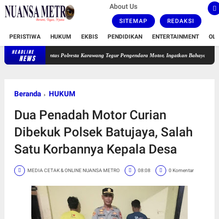
About Us
SITEMAP
REDAKSI
PERISTIWA
HUKUM
EKBIS
PENDIDIKAN
ENTERTAINMENT
OL
HEADLINE
Satlantas Polresta Karawang Tegur Pengendara Motor, Ingatkan Bahaya Ugal-ugalan dan Kon
NEWS
Beranda
HUKUM
Dua Penadah Motor Curian
Dibekuk Polsek Batujaya, Salah
Satu Korbannya Kepala Desa
MEDIA CETAK & ONLINE NUANSA METRO
08:08
0 Komentar