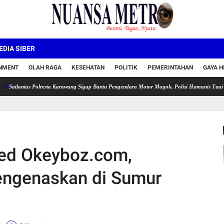
DIA SIBER
INMENT
OLAH RAGA
KESEHATAN
POLITIK
PEMERINTAHAN
GAYA H
as Polresta Karawang Sigap Bantu Pengendara Motor Mogok, Polisi Humanis Tuai Apresiasi
ed Okeyboz.com,
ngenaskan di Sumur