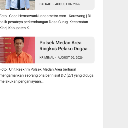
Hermawan Buktikan
DAERAH
-
AUGUST 06, 2026
Kepemimpinan
Humanis Bangun Desa
Foto : Cece HermawanNuansametro.com - Karawang | Di
Curug
balik pesatnya perkembangan Desa Curug, Kecamatan
Klari, Kabupaten K...
Polsek Medan Area
Ringkus Pelaku Dugaan
Penganiayaan Wanita di
KRIMINAL
-
AUGUST 06, 2026
Depan SPBU Jalan
Denai, Korban Alami
Foto : Unit Reskrim Polsek Medan Area berhasil
Luka Memar
mengamankan seorang pria berinisial DC (27) yang diduga
melakukan penganiayaan...