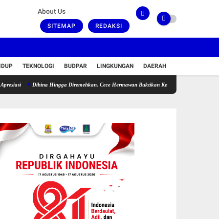
About Us
SITEMAP
REDAKSI
IDUP
TEKNOLOGI
BUDPAR
LINGKUNGAN
DAERAH
Dihina Hingga Diremehkan, Cece Hermawan Buktikan Kepemimpinan Humanis Bangun De