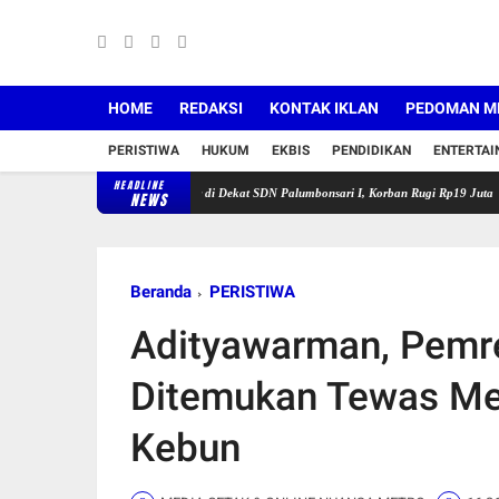
HOME
REDAKSI
KONTAK IKLAN
PEDOMAN ME
PERISTIWA
HUKUM
EKBIS
PENDIDIKAN
ENTERTA
HEADLINE
wang Buru Pelaku Curanmor di Dekat SDN Palumbonsari I, Korban Rugi Rp19 Juta
Satlant
NEWS
Beranda
PERISTIWA
Adityawarman, Pemr
Ditemukan Tewas Me
Kebun