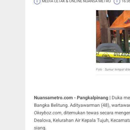
MEDIA CETAK & ONLINE NUANSA METRO
16:3
Foto : Sumur tempat dit
Nuansametro.com - Pangkalpinang |
Duka men
Bangka Belitung. Adityawarman (48), wartawan
Okeyboz.com
, ditemukan tewas secara menge
Dealova, Kelurahan Air Kepala Tujuh, Kecama
siang.