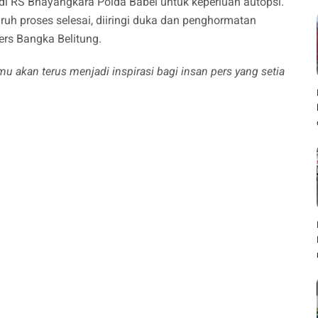
di RS Bhayangkara Polda Babel untuk keperluan autopsi.
uh proses selesai, diiringi duka dan penghormatan
pers Bangka Belitung.
u akan terus menjadi inspirasi bagi insan pers yang setia