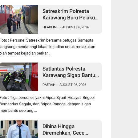
Satreskrim Polresta
Karawang Buru Pelaku
Curanmor di Dekat SDN
HEADLINE
-
AUGUST 06, 2026
Palumbonsari I, Korban
Rugi Rp19 Juta
Foto : Personel Satreskrim bersama petugas Samapta
langsung mendatangi lokasi kejadian untuk melakukan
olah tempat kejadian perkar...
Satlantas Polresta
Karawang Sigap Bantu
Pengendara Motor
DAERAH
-
AUGUST 06, 2026
Mogok, Polisi Humanis
Tuai Apresiasi
Foto : Tiga personel, yakni Aipda Syarif Hidayat, Brigpol
Bernandus Sagala, dan Bripda Rangga, dengan sigap
membantu seorang ...
Dihina Hingga
Diremehkan, Cece