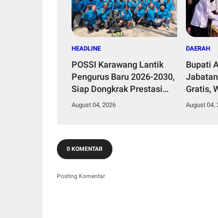
HEADLINE
DAERAH
POSSI Karawang Lantik
Bupati 
Pengurus Baru 2026-2030,
Jabatan
Siap Dongkrak Prestasi
Gratis, 
dan Kawal Kelestarian
Oknum P
August 04, 2026
August 04,
Laut
Beli Ja
0 KOMENTAR
Posting Komentar