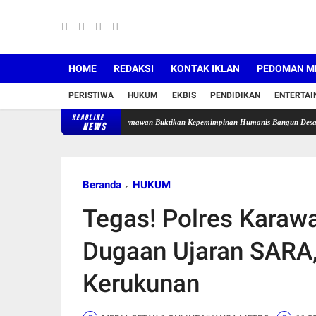
HOME
REDAKSI
KONTAK IKLAN
PEDOMAN ME
PERISTIWA
HUKUM
EKBIS
PENDIDIKAN
ENTERTA
HEADLINE
ngga Diremehkan, Cece Hermawan Buktikan Kepemimpinan Humanis Bangun Desa Curug
NEWS
Beranda
HUKUM
Tegas! Polres Karawa
Dugaan Ujaran SARA,
Kerukunan