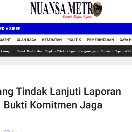
DIA SIBER
INMENT
OLAH RAGA
KESEHATAN
POLITIK
PEMERINTAHAN
GAYA H
Polsek Medan Area Ringkus Pelaku Dugaan Penganiayaan Wanita di Depan SPBU Jalan De
ng Tindak Lanjuti Laporan
 Bukti Komitmen Jaga