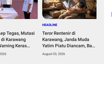
HEADLINE
Aep Tegas, Mutasi
Teror Rentenir di
 di Karawang
Karawang, Janda Muda
Warning Keras
Yatim Piatu Diancam, Bayi
ungli dan Jual
4 Bulan Disebut Akan
 2026
August 03, 2026
batan
Dijadikan Jaminan Utang