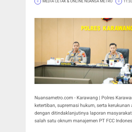
MEDIA CETAK & ONLINE NUANSA METRO
11:3
Nuansametro.com - Karawang | Polres Karaw
ketertiban, supremasi hukum, serta kerukunan a
dengan ditindaklanjutinya laporan masyaraka
salah satu oknum manajemen PT FCC Indones