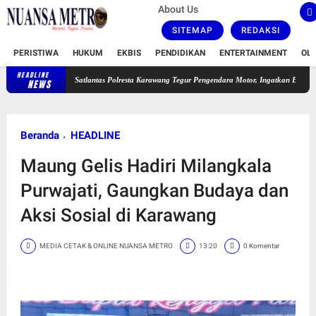
About Us
SITEMAP
REDAKSI
PERISTIWA
HUKUM
EKBIS
PENDIDIKAN
ENTERTAINMENT
OL
HEADLINE
Satlantas Polresta Karawang Tegur Pengendara Motor, Ingatkan Bahaya Ugal-ugalan d
NEWS
Beranda
HEADLINE
Maung Gelis Hadiri Milangkala
Purwajati, Gaungkan Budaya dan
Aksi Sosial di Karawang
MEDIA CETAK & ONLINE NUANSA METRO
13:20
0 Komentar