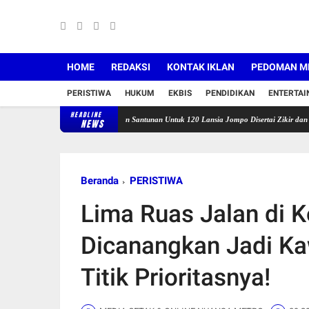
HOME
REDAKSI
KONTAK IKLAN
PEDOMAN ME
PERISTIWA
HUKUM
EKBIS
PENDIDIKAN
ENTERTA
HEADLINE
Bunda Neng Salurkan Santunan Untuk 120 Lansia Jompo Disertai Zikir dan Doa Bersa
NEWS
Beranda
PERISTIWA
Lima Ruas Jalan di 
Dicanangkan Jadi Ka
Titik Prioritasnya!