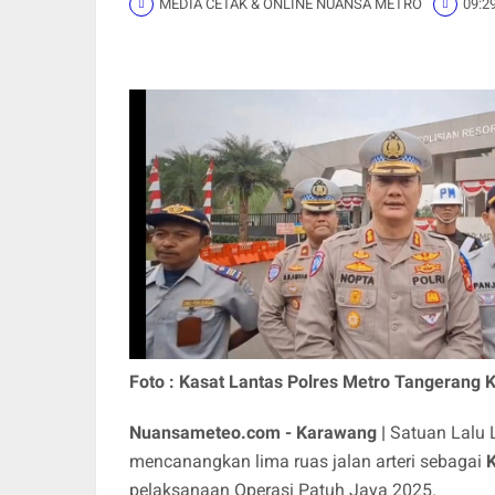
MEDIA CETAK & ONLINE NUANSA METRO
09:2
Foto : Kasat Lantas Polres Metro Tangerang K
Nuansameteo.com - Karawang |
Satuan Lalu 
mencanangkan lima ruas jalan arteri sebagai
pelaksanaan Operasi Patuh Jaya 2025.