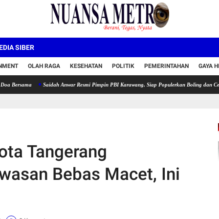
DIA SIBER
INMENT
OLAH RAGA
KESEHATAN
POLITIK
PEMERINTAHAN
GAYA H
ma
Saidah Anwar Resmi Pimpin PBI Karawang, Siap Populerkan Boling dan Cetak Atlet Ber
Kota Tangerang
wasan Bebas Macet, Ini