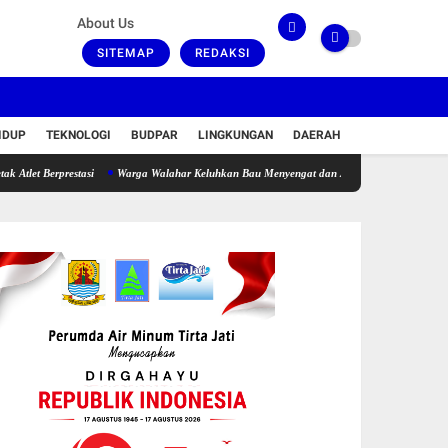
About Us
SITEMAP
REDAKSI
IDUP
TEKNOLOGI
BUDPAR
LINGKUNGAN
DAERAH
prestasi
Warga Walahar Keluhkan Bau Menyengat dan Air Keruh, PT Calbee Wings Food 