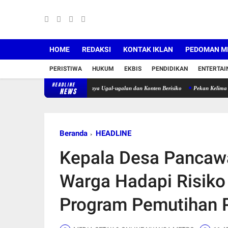
HOME
REDAKSI
KONTAK IKLAN
PEDOMAN ME
PERISTIWA
HUKUM
EKBIS
PENDIDIKAN
ENTERTA
HEADLINE
dara Motor, Ingatkan Bahaya Ugal-ugalan dan Konten Berisiko
Pekan Kelima Langit Biru
NEWS
Beranda
HEADLINE
Kepala Desa Pancawa
Warga Hadapi Risiko
Program Pemutihan 