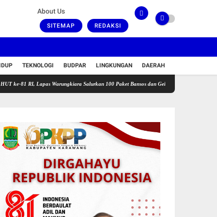
About Us
SITEMAP
REDAKSI
IDUP
TEKNOLOGI
BUDPAR
LINGKUNGAN
DAERAH
I, Lapas Warungkiara Salurkan 100 Paket Bansos dan Gelar Cek Kesehatan Gratis
Akses