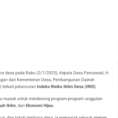
tor desa pada Rabu (2/7/2025), Kepala Desa Pancawati, H.
ngan dari Kementerian Desa, Pembangunan Daerah
 terkait peluncuran
Indeks Risiko Iklim Desa (IRID)
.
ntu masuk untuk mendorong program-program unggulan
uh Iklim
, dan
Ekonomi Hijau
.
un, dan tokoh lembaga desa, ia mengajak seluruh elemen