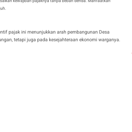
lesaikan kewajiban pajaknya tanpa beban denda. Manfaatkan
juh.
sentif pajak ini menunjukkan arah pembangunan Desa
ungan, tetapi juga pada kesejahteraan ekonomi warganya.