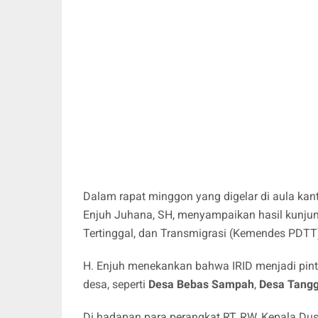
Dalam rapat minggon yang digelar di aula kan
Enjuh Juhana, SH, menyampaikan hasil kunju
Tertinggal, dan Transmigrasi (Kemendes PDTT)
H. Enjuh menekankan bahwa IRID menjadi pi
desa, seperti
Desa Bebas Sampah
,
Desa Tangg
Di hadapan para perangkat RT, RW, Kepala Dus