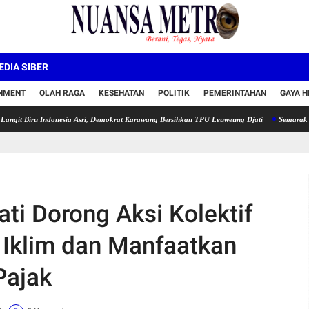
DIA SIBER
INMENT
OLAH RAGA
KESEHATAN
POLITIK
PEMERINTAHAN
GAYA H
 Indonesia Asri, Demokrat Karawang Bersihkan TPU Leuweung Djati
Semarak HUT ke-81 R
ti Dorong Aksi Kolektif
 Iklim dan Manfaatkan
Pajak