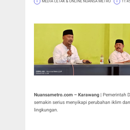
MEDIA CETAK & ONLINE NUANSA METRO
11:4
Nuansametro.com – Karawang
| Pemerintah 
semakin serius menyikapi perubahan iklim d
lingkungan.