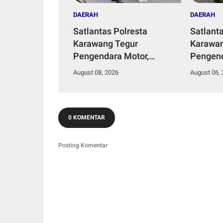
DAERAH
DAERAH
Satlantas Polresta
Satlant
Karawang Tegur
Karawan
Pengendara Motor,
Pengend
Ingatkan Bahaya Ugal-
Polisi 
August 08, 2026
August 06,
ugalan dan Konten
Apresia
Berisiko
0 KOMENTAR
Posting Komentar