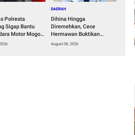
DAERAH
as Polresta
Dihina Hingga
g Sigap Bantu
Diremehkan, Cece
ara Motor Mogok,
Hermawan Buktikan
Humanis Tuai
Kepemimpinan Humanis
 2026
August 06, 2026
si
Bangun Desa Curug