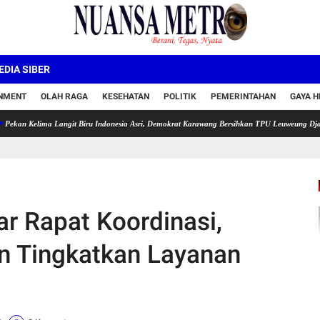
DIA SIBER
INMENT
OLAH RAGA
KESEHATAN
POLITIK
PEMERINTAHAN
GAYA H
ma Langit Biru Indonesia Asri, Demokrat Karawang Bersihkan TPU Leuweung Djati
Semar
r Rapat Koordinasi,
 Tingkatkan Layanan