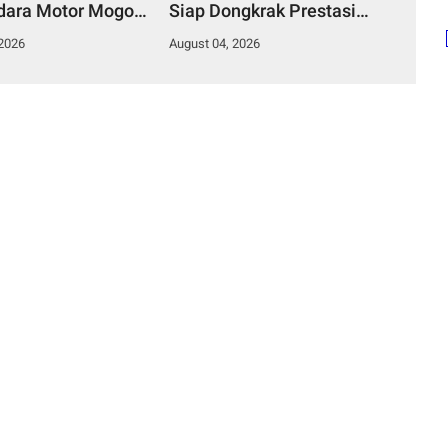
ara Motor Mogok,
Siap Dongkrak Prestasi
Humanis Tuai
dan Kawal Kelestarian
 2026
August 04, 2026
si
Laut