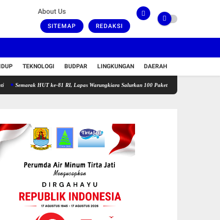
About Us
SITEMAP
REDAKSI
IDUP
TEKNOLOGI
BUDPAR
LINGKUNGAN
DAERAH
ak HUT ke-81 RI, Lapas Warungkiara Salurkan 100 Paket Bansos dan Gelar Cek Kesehatan G