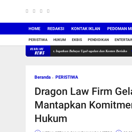
HOME
REDAKSI
KONTAK IKLAN
PEDOMAN ME
PERISTIWA
HUKUM
EKBIS
PENDIDIKAN
ENTERTA
HEADLINE
ng Tegur Pengendara Motor, Ingatkan Bahaya Ugal-ugalan dan Konten Berisiko
Pekan Keli
NEWS
Beranda
PERISTIWA
Dragon Law Firm Gela
Mantapkan Komitmen
Hukum