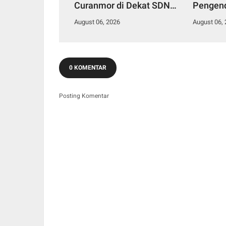
Curanmor di Dekat SDN
Pengend
Palumbonsari I, Korban
Polisi 
August 06, 2026
August 06,
Rugi Rp19 Juta
Apresia
0 KOMENTAR
Posting Komentar