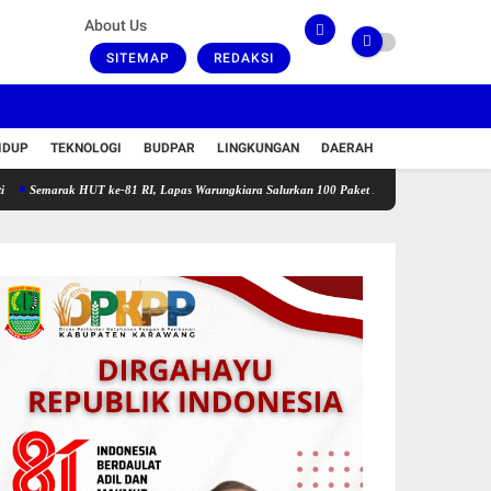
About Us
SITEMAP
REDAKSI
IDUP
TEKNOLOGI
BUDPAR
LINGKUNGAN
DAERAH
ak HUT ke-81 RI, Lapas Warungkiara Salurkan 100 Paket Bansos dan Gelar Cek Kesehatan G