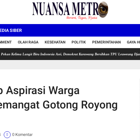
DIA SIBER
INMENT
OLAH RAGA
KESEHATAN
POLITIK
PEMERINTAHAN
GAYA H
ma Langit Biru Indonesia Asri, Demokrat Karawang Bersihkan TPU Leuweung Djati
Semar
p Aspirasi Warga
Semangat Gotong Royong
4
0 Komentar