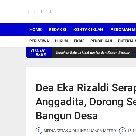
HOME
REDAKSI
KONTAK IKLAN
PEDOMAN ME
PERISTIWA
HUKUM
EKBIS
PENDIDIKAN
ENTERTA
HEADLINE
g Tegur Pengendara Motor, Ingatkan Bahaya Ugal-ugalan dan Konten Berisiko
Pekan Keli
NEWS
Dea Eka Rizaldi Sera
Anggadita, Dorong 
Bangun Desa
MEDIA CETAK & ONLINE NUANSA METRO
16:1