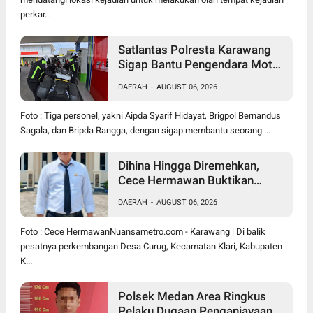
perkar...
Satlantas Polresta Karawang
Sigap Bantu Pengendara Motor
Mogok, Polisi Humanis Tuai
DAERAH
-
AUGUST 06, 2026
Apresiasi
Foto : Tiga personel, yakni Aipda Syarif Hidayat, Brigpol Bernandus
Sagala, dan Bripda Rangga, dengan sigap membantu seorang ...
Dihina Hingga Diremehkan,
Cece Hermawan Buktikan
Kepemimpinan Humanis
DAERAH
-
AUGUST 06, 2026
Bangun Desa Curug
Foto : Cece HermawanNuansametro.com - Karawang | Di balik
pesatnya perkembangan Desa Curug, Kecamatan Klari, Kabupaten
K...
Polsek Medan Area Ringkus
Pelaku Dugaan Penganiayaan