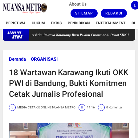
About Us
SITEMAP
REDAKSI
PERISTIWA
HUKUM
EKBIS
PENDIDIKAN
ENTERTAINMENT
OL
HEADLINE
Satreskrim Polresta Karawang Buru Pelaku Curanmor di Dekat SDN Palumbonsari I, Korb
NEWS
Beranda
ORGANISASI
18 Wartawan Karawang Ikuti OKK
PWI di Bandung, Bukti Komitmen
Cetak Jurnalis Profesional
MEDIA CETAK & ONLINE NUANSA METRO
11:16
0 Komentar