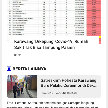
Karawang 'Dikepung' Covid-19, Rumah
Sakit Tak Bisa Tampung Pasien
08:31
BERITA LAINNYA
Satreskrim Polresta Karawang
Buru Pelaku Curanmor di Dekat
SDN Palumbonsari I, Korban
HEADLINE
-
AUGUST 06, 2026
Rugi Rp19 Juta
Foto : Personel Satreskrim bersama petugas Samapta langsung
mendatangi lokasi kejadian untuk melakukan olah tempat kejadian