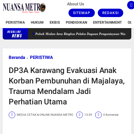
About Us
SITEMAP
REDAKSI
PERISTIWA
HUKUM
EKBIS
PENDIDIKAN
ENTERTAINMENT
OL
HEADLINE
Polsek Medan Area Ringkus Pelaku Dugaan Penganiayaan Wanita di Depan SPBU
NEWS
Beranda
PERISTIWA
DP3A Karawang Evakuasi Anak
Korban Pembunuhan di Majalaya,
Trauma Mendalam Jadi
Perhatian Utama
MEDIA CETAK & ONLINE NUANSA METRO
13:39
0 Komentar