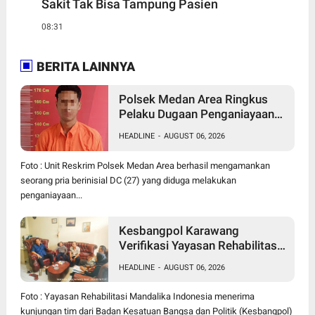
Sakit Tak Bisa Tampung Pasien
08:31
BERITA LAINNYA
Polsek Medan Area Ringkus
Pelaku Dugaan Penganiayaan
Wanita di Depan SPBU Jalan
HEADLINE
-
AUGUST 06, 2026
Denai, Korban Alami Luka
Memar
Foto : Unit Reskrim Polsek Medan Area berhasil mengamankan
seorang pria berinisial DC (27) yang diduga melakukan
penganiayaan...
Kesbangpol Karawang
Verifikasi Yayasan Rehabilitasi
Mandalika, Perkuat Sinergi
HEADLINE
-
AUGUST 06, 2026
Perangi Narkoba
Foto : Yayasan Rehabilitasi Mandalika Indonesia menerima
kunjungan tim dari Badan Kesatuan Bangsa dan Politik (Kesbangpol)