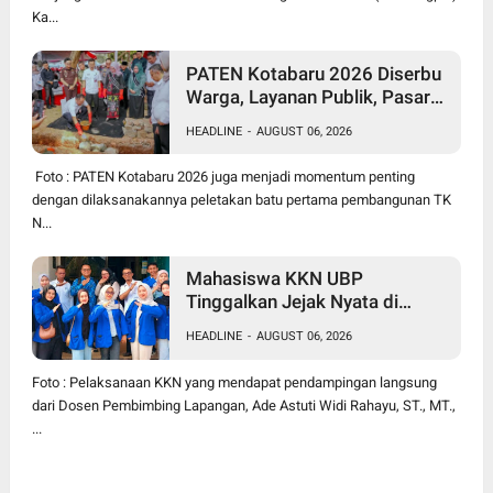
Ka...
PATEN Kotabaru 2026 Diserbu
Warga, Layanan Publik, Pasar
Murah Hingga Groundbreaking
HEADLINE
-
AUGUST 06, 2026
TK Negeri Jadi Magnet
Foto : PATEN Kotabaru 2026 juga menjadi momentum penting
dengan dilaksanakannya peletakan batu pertama pembangunan TK
N...
Mahasiswa KKN UBP
Tinggalkan Jejak Nyata di
Kutanegara, Warga Minta Masa
HEADLINE
-
AUGUST 06, 2026
Pengabdian Diperpanjang
Foto : Pelaksanaan KKN yang mendapat pendampingan langsung
dari Dosen Pembimbing Lapangan, Ade Astuti Widi Rahayu, ST., MT.,
...