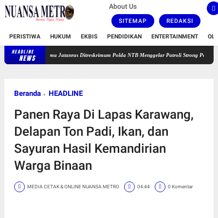
About Us
SITEMAP
REDAKSI
PERISTIWA
HUKUM
EKBIS
PENDIDIKAN
ENTERTAINMENT
OL
HEADLINE
im Puma Jatanras Ditreskrimum Polda NTB Menggelar Patroli Strong Point Sisir Sejumlah Ti
NEWS
Beranda
HEADLINE
Panen Raya Di Lapas Karawang,
Delapan Ton Padi, Ikan, dan
Sayuran Hasil Kemandirian
Warga Binaan
MEDIA CETAK & ONLINE NUANSA METRO
04:44
0 Komentar