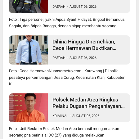
Mogok, Polisi Humanis Tuai
DAERAH
-
AUGUST 06, 2026
Apresiasi
Foto : Tiga personel, yakni Aipda Syarif Hidayat, Brigpol Bernandus
Sagala, dan Bripda Rangga, dengan sigap membantu seorang ...
Dihina Hingga Diremehkan,
Cece Hermawan Buktikan
Kepemimpinan Humanis
DAERAH
-
AUGUST 06, 2026
Bangun Desa Curug
Foto : Cece HermawanNuansametro.com - Karawang | Di balik
pesatnya perkembangan Desa Curug, Kecamatan Klari, Kabupaten
K...
Polsek Medan Area Ringkus
Pelaku Dugaan Penganiayaan
Wanita di Depan SPBU Jalan
KRIMINAL
-
AUGUST 06, 2026
Denai, Korban Alami Luka
Memar
Foto : Unit Reskrim Polsek Medan Area berhasil mengamankan
seorang pria berinisial DC (27) yang diduga melakukan