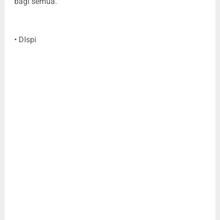
bagi semua.
• DIspi