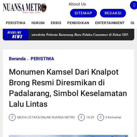
About Us
SITEMAP
REDAKSI
PERISTIWA
HUKUM
EKBIS
PENDIDIKAN
ENTERTAINMENT
OL
HEADLINE
Satreskrim Polresta Karawang Buru Pelaku Curanmor di Dekat SDN Palumbonsari I, K
NEWS
Beranda
PERISTIWA
Monumen Kamsel Dari Knalpot
Brong Resmi Diresmikan di
Padalarang, Simbol Keselamatan
Lalu Lintas
MEDIA CETAK & ONLINE NUANSA METRO
16:39
0 Komentar