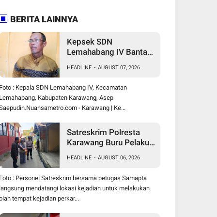
BERITA LAINNYA
Kepsek SDN
Lemahabang IV Bantah
Dugaan Pungutan
HEADLINE
-
AUGUST 07, 2026
Tahunan, Sebut Dana
Perbaikan Jalan Gang
Foto : Kepala SDN Lemahabang IV, Kecamatan
Murni Inisiatif Wali
Lemahabang, Kabupaten Karawang, Asep
Murid
Saepudin.Nuansametro.com - Karawang | Ke...
Satreskrim Polresta
Karawang Buru Pelaku
Curanmor di Dekat SDN
HEADLINE
-
AUGUST 06, 2026
Palumbonsari I, Korban
Rugi Rp19 Juta
Foto : Personel Satreskrim bersama petugas Samapta
langsung mendatangi lokasi kejadian untuk melakukan
olah tempat kejadian perkar...