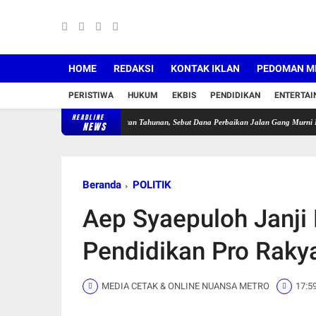
HOME
REDAKSI
KONTAK IKLAN
PEDOMAN ME
PERISTIWA
HUKUM
EKBIS
PENDIDIKAN
ENTERTA
HEADLINE
 Bantah Dugaan Pungutan Tahunan, Sebut Dana Perbaikan Jalan Gang Murni Inisiatif Wal
NEWS
Beranda
POLITIK
Aep Syaepuloh Janji 
Pendidikan Pro Raky
MEDIA CETAK & ONLINE NUANSA METRO
17:5