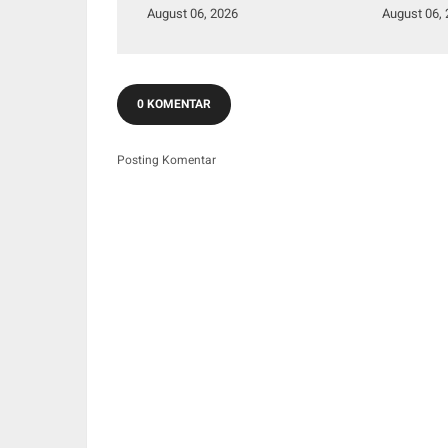
Palumbonsari I, Korban
Polisi 
August 06, 2026
August 06,
Rugi Rp19 Juta
Apresia
0 KOMENTAR
Posting Komentar