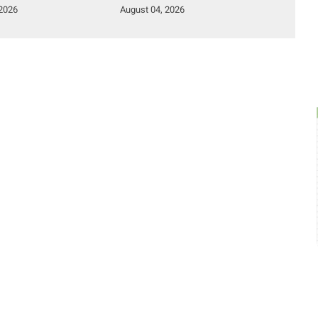
Humanis Tuai
dan Kawal Kelestarian
 2026
August 04, 2026
si
Laut