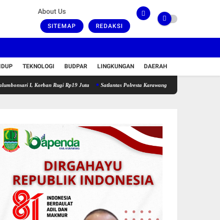
About Us
SITEMAP
REDAKSI
IDUP
TEKNOLOGI
BUDPAR
LINGKUNGAN
DAERAH
 I, Korban Rugi Rp19 Juta
Satlantas Polresta Karawang Sigap Bantu Pengendara Motor M