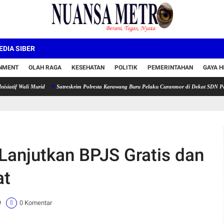
DIA SIBER
INMENT
OLAH RAGA
KESEHATAN
POLITIK
PEMERINTAHAN
GAYA H
i Murid
Satreskrim Polresta Karawang Buru Pelaku Curanmor di Dekat SDN Palumbonsari
Lanjutkan BPJS Gratis dan
at
9
0 Komentar