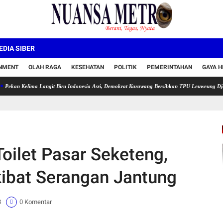
DIA SIBER
INMENT
OLAH RAGA
KESEHATAN
POLITIK
PEMERINTAHAN
GAYA H
ima Langit Biru Indonesia Asri, Demokrat Karawang Bersihkan TPU Leuweung Djati
Sema
oilet Pasar Seketeng,
ibat Serangan Jantung
3
0 Komentar