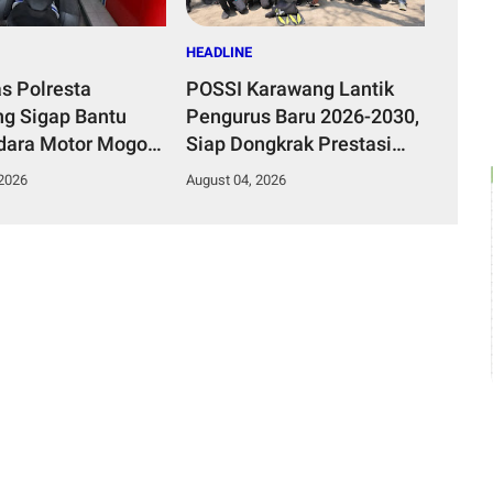
HEADLINE
as Polresta
POSSI Karawang Lantik
g Sigap Bantu
Pengurus Baru 2026-2030,
ara Motor Mogok,
Siap Dongkrak Prestasi
Humanis Tuai
dan Kawal Kelestarian
 2026
August 04, 2026
si
Laut