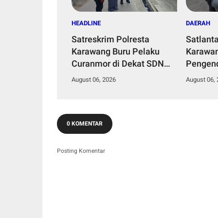
HEADLINE
DAERAH
Satreskrim Polresta
Satlant
Karawang Buru Pelaku
Karawan
Curanmor di Dekat SDN
Pengend
Palumbonsari I, Korban
Polisi 
August 06, 2026
August 06,
Rugi Rp19 Juta
Apresia
0 KOMENTAR
Posting Komentar