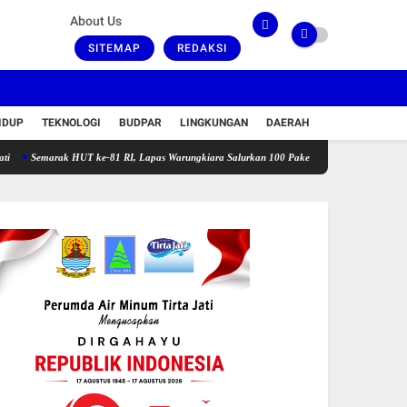
About Us
SITEMAP
REDAKSI
IDUP
TEKNOLOGI
BUDPAR
LINGKUNGAN
DAERAH
rak HUT ke-81 RI, Lapas Warungkiara Salurkan 100 Paket Bansos dan Gelar Cek Kesehatan 