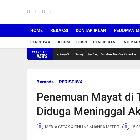
HOME
REDAKSI
KONTAK IKLAN
PEDOMAN ME
PERISTIWA
HUKUM
EKBIS
PENDIDIKAN
ENTERTA
HEADLINE
ang Tegur Pengendara Motor, Ingatkan Bahaya Ugal-ugalan dan Konten Berisiko
Pekan Kel
NEWS
Beranda
PERISTIWA
Penemuan Mayat di T
Diduga Meninggal Ak
MEDIA CETAK & ONLINE NUANSA METRO
15:0