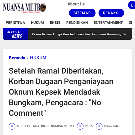
About Us
SITEMAP
REDAKSI
PERISTIWA
HUKUM
EKBIS
PENDIDIKAN
ENTERTAINMENT
OL
HEADLINE
Pekan Kelima Langit Biru Indonesia Asri, Demokrat Karawang Bersihkan TPU Leuw
NEWS
Beranda
HUKUM
Setelah Ramai Diberitakan,
Korban Dugaan Penganiayaan
Oknum Kepsek Mendadak
Bungkam, Pengacara : "No
Comment"
MEDIA CETAK & ONLINE NUANSA METRO
21:15
0 Komentar