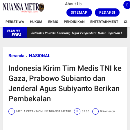
About Us
SITEMAP
REDAKSI
PERISTIWA
HUKUM
EKBIS
PENDIDIKAN
ENTERTAINMENT
OL
HEADLINE
Satlantas Polresta Karawang Tegur Pengendara Motor, Ingatkan Bahaya Ugal-ugalan 
NEWS
Beranda
NASIONAL
Indonesia Kirim Tim Medis TNI ke
Gaza, Prabowo Subianto dan
Jenderal Agus Subiyanto Berikan
Pembekalan
MEDIA CETAK & ONLINE NUANSA METRO
09:06
0 Komentar