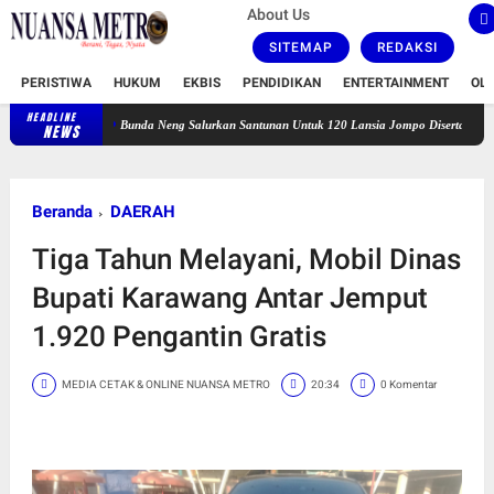
About Us
SITEMAP
REDAKSI
PERISTIWA
HUKUM
EKBIS
PENDIDIKAN
ENTERTAINMENT
OL
HEADLINE
Bunda Neng Salurkan Santunan Untuk 120 Lansia Jompo Disertai Zikir dan Doa Be
NEWS
Beranda
DAERAH
Tiga Tahun Melayani, Mobil Dinas
Bupati Karawang Antar Jemput
1.920 Pengantin Gratis
MEDIA CETAK & ONLINE NUANSA METRO
20:34
0 Komentar