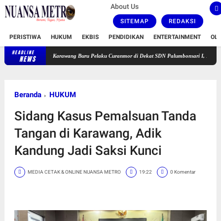
About Us
SITEMAP
REDAKSI
PERISTIWA
HUKUM
EKBIS
PENDIDIKAN
ENTERTAINMENT
OL
HEADLINE
im Polresta Karawang Buru Pelaku Curanmor di Dekat SDN Palumbonsari I, Korban Rugi Rp1
NEWS
Beranda
HUKUM
Sidang Kasus Pemalsuan Tanda
Tangan di Karawang, Adik
Kandung Jadi Saksi Kunci
MEDIA CETAK & ONLINE NUANSA METRO
19:22
0 Komentar