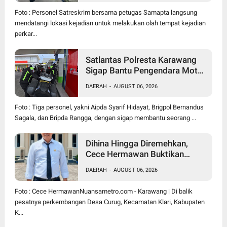
Foto : Personel Satreskrim bersama petugas Samapta langsung
mendatangi lokasi kejadian untuk melakukan olah tempat kejadian
perkar...
Satlantas Polresta Karawang
Sigap Bantu Pengendara Motor
Mogok, Polisi Humanis Tuai
DAERAH
-
AUGUST 06, 2026
Apresiasi
Foto : Tiga personel, yakni Aipda Syarif Hidayat, Brigpol Bernandus
Sagala, dan Bripda Rangga, dengan sigap membantu seorang ...
Dihina Hingga Diremehkan,
Cece Hermawan Buktikan
Kepemimpinan Humanis
DAERAH
-
AUGUST 06, 2026
Bangun Desa Curug
Foto : Cece HermawanNuansametro.com - Karawang | Di balik
pesatnya perkembangan Desa Curug, Kecamatan Klari, Kabupaten
K...