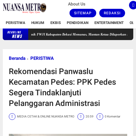
About Us
SITEMAP
REDAKSI
PERISTIWA
HUKUM
EKBIS
PENDIDIKAN
ENTERTAINMENT
OL
HEADLINE
Polemik FWJI Kabupaten Bekasi Memanas, Mantan Ketua Dilaporkan ke Polisi Terkait
NEWS
Beranda
PERISTIWA
Rekomendasi Panwaslu
Kecamatan Pedes: PPK Pedes
Segera Tindaklanjuti
Pelanggaran Administrasi
MEDIA CETAK & ONLINE NUANSA METRO
20:59
0 Komentar