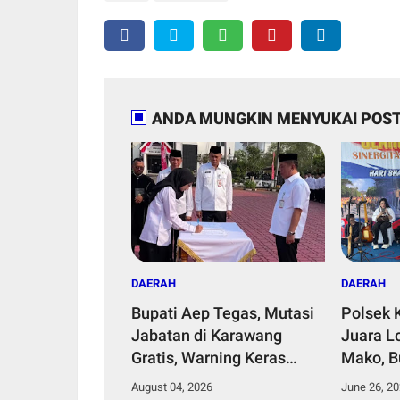
ANDA MUNGKIN MENYUKAI POST
DAERAH
DAERAH
Bupati Aep Tegas, Mutasi
Polsek 
Jabatan di Karawang
Juara L
Gratis, Warning Keras
Mako, B
Oknum Pungli dan Jual
Polres 
August 04, 2026
June 26, 2