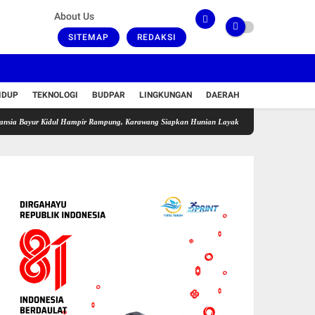
About Us
SITEMAP
REDAKSI
IDUP
TEKNOLOGI
BUDPAR
LINGKUNGAN
DAERAH
r Kidul Hampir Rampung, Karawang Siapkan Hunian Layak Berkonsep Pemberdayaan
PO