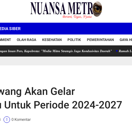
DIA SIBER
INMENT
OLAH RAGA
KESEHATAN
POLITIK
PEMERINTAHAN
GAYA H
Pers, Kapolresta: "Media Mitra Strategis Jaga Kondusivitas Daerah"
Rumah Lansia Bayu
wang Akan Gelar
u Untuk Periode 2024-2027
4
0 Komentar