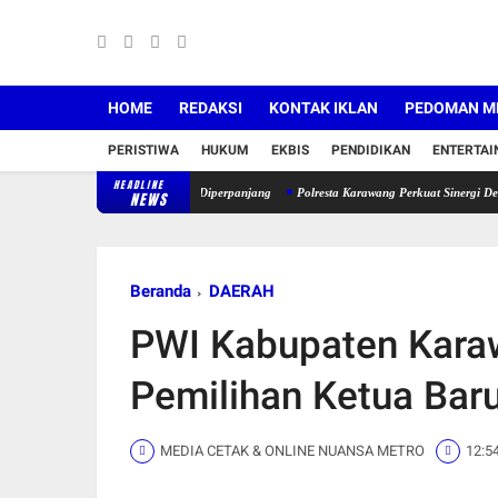
HOME
REDAKSI
KONTAK IKLAN
PEDOMAN ME
PERISTIWA
HUKUM
EKBIS
PENDIDIKAN
ENTERTA
HEADLINE
a Minta Masa Pengabdian Diperpanjang
Polresta Karawang Perkuat Sinergi Dengan Insan 
NEWS
Beranda
DAERAH
PWI Kabupaten Kara
Pemilihan Ketua Bar
MEDIA CETAK & ONLINE NUANSA METRO
12:5