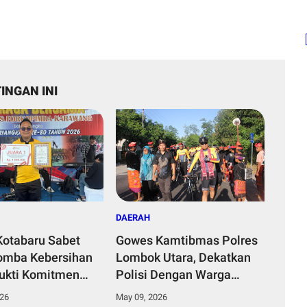
INGAN INI
DAERAH
Kotabaru Sabet
Gowes Kamtibmas Polres
omba Kebersihan
Lombok Utara, Dekatkan
ukti Komitmen
Polisi Dengan Warga
Karawang Bangun
Bayan
026
May 09, 2026