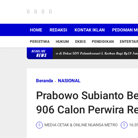
HOME
REDAKSI
KONTAK IKLAN
PEDOMAN ME
PERISTIWA
HUKUM
EKBIS
PENDIDIKAN
ENTERTA
HEADLINE
rawang Buru Pelaku Curanmor di Dekat SDN Palumbonsari I, Korban Rugi Rp19 Juta
Satla
NEWS
Beranda
NASIONAL
Prabowo Subianto B
906 Calon Perwira Re
MEDIA CETAK & ONLINE NUANSA METRO
16:3