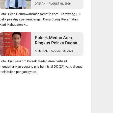
Hermawan Buktikan
DAERAH
-
AUGUST 06, 2026
Kepemimpinan
Humanis Bangun Desa
Foto : Cece HermawanNuansametro.com - Karawang | Di
Curug
balik pesatnya perkembangan Desa Curug, Kecamatan
Klari, Kabupaten K...
Polsek Medan Area
Ringkus Pelaku Dugaan
Penganiayaan Wanita di
KRIMINAL
-
AUGUST 06, 2026
Depan SPBU Jalan
Denai, Korban Alami
Foto : Unit Reskrim Polsek Medan Area berhasil
Luka Memar
mengamankan seorang pria berinisial DC (27) yang diduga
melakukan penganiayaan...