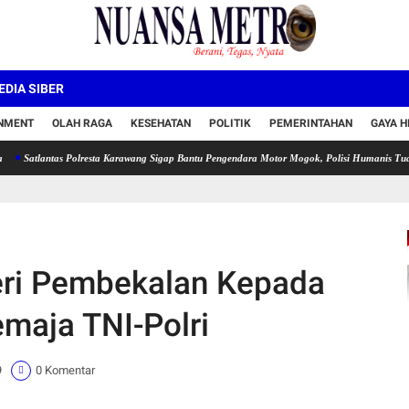
DIA SIBER
INMENT
OLAH RAGA
KESEHATAN
POLITIK
PEMERINTAHAN
GAYA H
ntas Polresta Karawang Sigap Bantu Pengendara Motor Mogok, Polisi Humanis Tuai Apresiasi
eri Pembekalan Kepada
maja TNI-Polri
9
0 Komentar