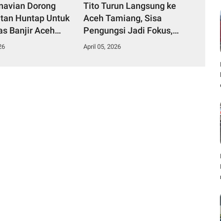
rnavian Dorong
Tito Turun Langsung ke
tan Huntap Untuk
Aceh Tamiang, Sisa
as Banjir Aceh
Pengungsi Jadi Fokus,
g
Huntara Dikebut
26
April 05, 2026