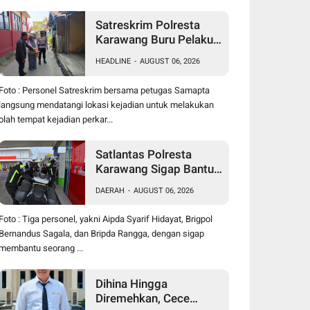
Satreskrim Polresta
Karawang Buru Pelaku
Curanmor di Dekat SDN
HEADLINE
-
AUGUST 06, 2026
Palumbonsari I, Korban
Rugi Rp19 Juta
Foto : Personel Satreskrim bersama petugas Samapta
langsung mendatangi lokasi kejadian untuk melakukan
olah tempat kejadian perkar...
Satlantas Polresta
Karawang Sigap Bantu
Pengendara Motor
DAERAH
-
AUGUST 06, 2026
Mogok, Polisi Humanis
Tuai Apresiasi
Foto : Tiga personel, yakni Aipda Syarif Hidayat, Brigpol
Bernandus Sagala, dan Bripda Rangga, dengan sigap
membantu seorang ...
Dihina Hingga
Diremehkan, Cece