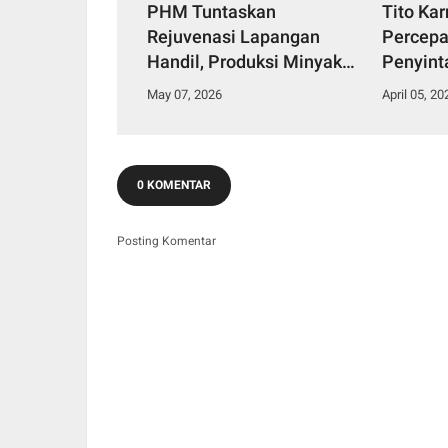
PHM Tuntaskan
Tito Ka
Rejuvenasi Lapangan
Percepa
Handil, Produksi Minyak
Penyint
Naik 5 Persen
Tamian
May 07, 2026
April 05, 20
0 KOMENTAR
Posting Komentar