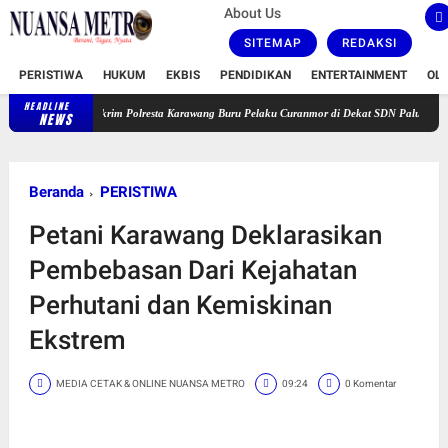
About Us
SITEMAP
REDAKSI
PERISTIWA
HUKUM
EKBIS
PENDIDIKAN
ENTERTAINMENT
OL
HEADLINE
Satreskrim Polresta Karawang Buru Pelaku Curanmor di Dekat SDN Palumbonsari I, Korban
NEWS
Beranda
PERISTIWA
Petani Karawang Deklarasikan
Pembebasan Dari Kejahatan
Perhutani dan Kemiskinan
Ekstrem
MEDIA CETAK & ONLINE NUANSA METRO
09:24
0 Komentar