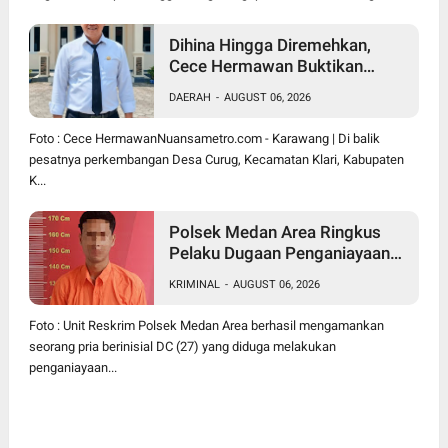
Dihina Hingga Diremehkan,
Cece Hermawan Buktikan
Kepemimpinan Humanis
DAERAH
-
AUGUST 06, 2026
Bangun Desa Curug
Foto : Cece HermawanNuansametro.com - Karawang | Di balik
pesatnya perkembangan Desa Curug, Kecamatan Klari, Kabupaten
K...
Polsek Medan Area Ringkus
Pelaku Dugaan Penganiayaan
Wanita di Depan SPBU Jalan
KRIMINAL
-
AUGUST 06, 2026
Denai, Korban Alami Luka
Memar
Foto : Unit Reskrim Polsek Medan Area berhasil mengamankan
seorang pria berinisial DC (27) yang diduga melakukan
penganiayaan...