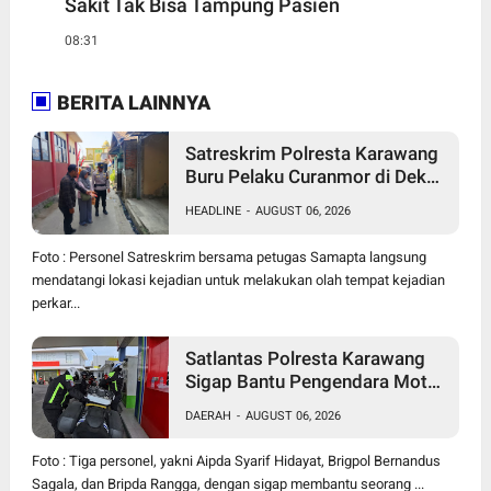
Sakit Tak Bisa Tampung Pasien
08:31
BERITA LAINNYA
Satreskrim Polresta Karawang
Buru Pelaku Curanmor di Dekat
SDN Palumbonsari I, Korban
HEADLINE
-
AUGUST 06, 2026
Rugi Rp19 Juta
Foto : Personel Satreskrim bersama petugas Samapta langsung
mendatangi lokasi kejadian untuk melakukan olah tempat kejadian
perkar...
Satlantas Polresta Karawang
Sigap Bantu Pengendara Motor
Mogok, Polisi Humanis Tuai
DAERAH
-
AUGUST 06, 2026
Apresiasi
Foto : Tiga personel, yakni Aipda Syarif Hidayat, Brigpol Bernandus
Sagala, dan Bripda Rangga, dengan sigap membantu seorang ...