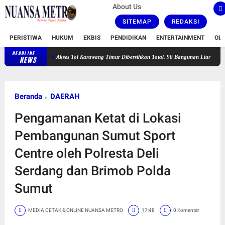
About Us
SITEMAP
REDAKSI
PERISTIWA
HUKUM
EKBIS
PENDIDIKAN
ENTERTAINMENT
OL
HEADLINE
Akses Tol Karawang Timur Dibersihkan Total, 90 Bangunan Liar Dibongkar dan PL
NEWS
Beranda
DAERAH
Pengamanan Ketat di Lokasi
Pembangunan Sumut Sport
Centre oleh Polresta Deli
Serdang dan Brimob Polda
Sumut
MEDIA CETAK & ONLINE NUANSA METRO
17:48
0 Komentar