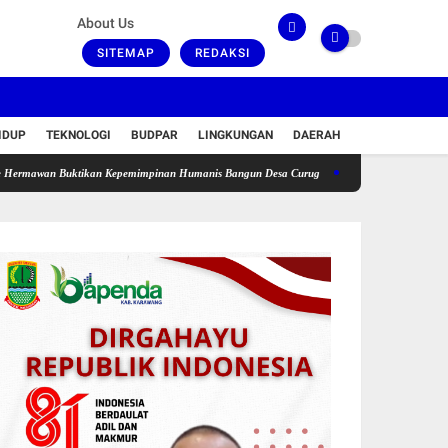
About Us
SITEMAP
REDAKSI
IDUP
TEKNOLOGI
BUDPAR
LINGKUNGAN
DAERAH
 Buktikan Kepemimpinan Humanis Bangun Desa Curug
Polsek Medan Area Ringkus Pela