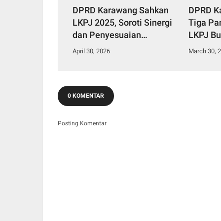
DPRD Karawang Sahkan
DPRD K
LKPJ 2025, Soroti Sinergi
Tiga Pan
dan Penyesuaian
LKPJ Bu
Kebijakan 2026
Sorotan
April 30, 2026
March 30, 
0 KOMENTAR
Posting Komentar