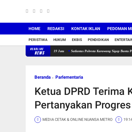
HOME
REDAKSI
KONTAK IKLAN
PEDOMAN ME
PERISTIWA
HUKUM
EKBIS
PENDIDIKAN
ENTERTA
HEADLINE
onsari I, Korban Rugi Rp19 Juta
Satlantas Polresta Karawang Sigap Bantu Pengendara M
NEWS
Beranda
Parlementaria
Ketua DPRD Terima 
Pertanyakan Progres
MEDIA CETAK & ONLINE NUANSA METRO
19:1