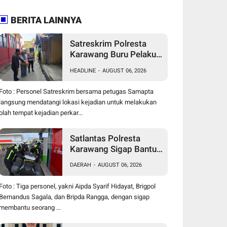
BERITA LAINNYA
Satreskrim Polresta
Karawang Buru Pelaku
Curanmor di Dekat SDN
HEADLINE
-
AUGUST 06, 2026
Palumbonsari I, Korban
Rugi Rp19 Juta
Foto : Personel Satreskrim bersama petugas Samapta
langsung mendatangi lokasi kejadian untuk melakukan
olah tempat kejadian perkar...
Satlantas Polresta
Karawang Sigap Bantu
Pengendara Motor
DAERAH
-
AUGUST 06, 2026
Mogok, Polisi Humanis
Tuai Apresiasi
Foto : Tiga personel, yakni Aipda Syarif Hidayat, Brigpol
Bernandus Sagala, dan Bripda Rangga, dengan sigap
membantu seorang ...