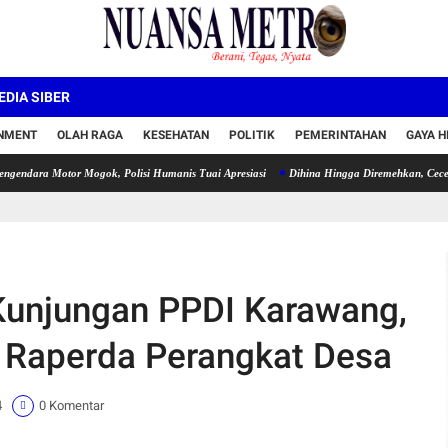
DIA SIBER
INMENT
OLAH RAGA
KESEHATAN
POLITIK
PEMERINTAHAN
GAYA H
otor Mogok, Polisi Humanis Tuai Apresiasi
Dihina Hingga Diremehkan, Cece Hermawan
Kunjungan PPDI Karawang,
 Raperda Perangkat Desa
4
0 Komentar