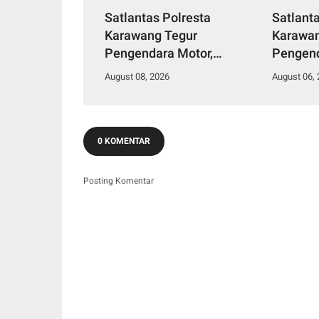
Satlantas Polresta
Satlant
Karawang Tegur
Karawan
Pengendara Motor,
Pengend
Ingatkan Bahaya Ugal-
Polisi 
August 08, 2026
August 06,
ugalan dan Konten
Apresia
Berisiko
0 KOMENTAR
Posting Komentar