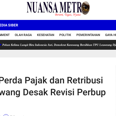
DIA SIBER
INMENT
OLAH RAGA
KESEHATAN
POLITIK
PEMERINTAHAN
GAYA H
ma Langit Biru Indonesia Asri, Demokrat Karawang Bersihkan TPU Leuweung Djati
Semar
Perda Pajak dan Retribusi
wang Desak Revisi Perbup