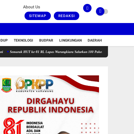
About Us
SITEMAP
REDAKSI
IDUP
TEKNOLOGI
BUDPAR
LINGKUNGAN
DAERAH
ak HUT ke-81 RI, Lapas Warungkiara Salurkan 100 Paket Bansos dan Gelar Cek Kesehatan G