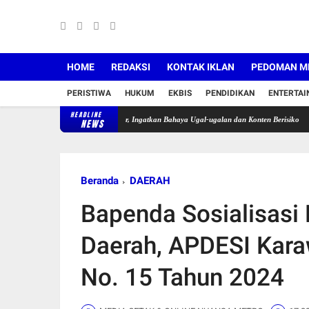
HOME
REDAKSI
KONTAK IKLAN
PEDOMAN ME
PERISTIWA
HUKUM
EKBIS
PENDIDIKAN
ENTERTA
HEADLINE
ng Tegur Pengendara Motor, Ingatkan Bahaya Ugal-ugalan dan Konten Berisiko
Pekan Keli
NEWS
Beranda
DAERAH
Bapenda Sosialisasi 
Daerah, APDESI Kara
No. 15 Tahun 2024