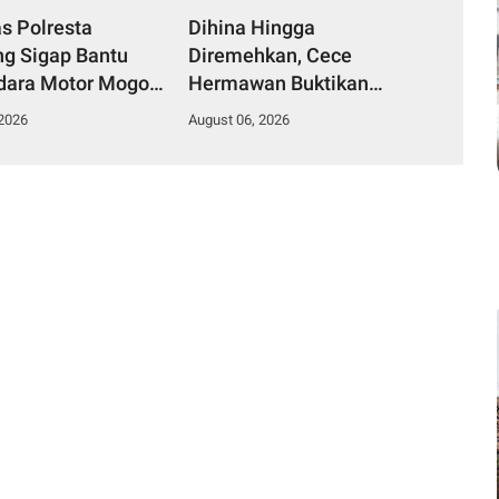
as Polresta
Dihina Hingga
g Sigap Bantu
Diremehkan, Cece
ara Motor Mogok,
Hermawan Buktikan
Humanis Tuai
Kepemimpinan Humanis
 2026
August 06, 2026
si
Bangun Desa Curug