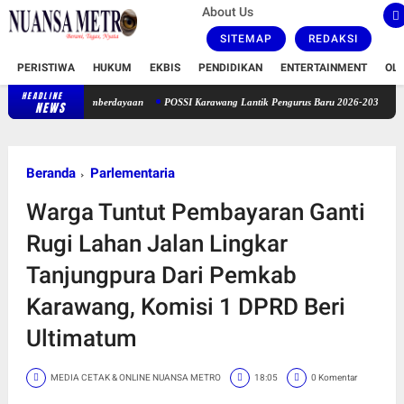
About Us
SITEMAP
REDAKSI
PERISTIWA
HUKUM
EKBIS
PENDIDIKAN
ENTERTAINMENT
OL
HEADLINE
POSSI Karawang Lantik Pengurus Baru 2026-2030, Siap Dongkrak Pre
NEWS
Beranda
Parlementaria
Warga Tuntut Pembayaran Ganti
Rugi Lahan Jalan Lingkar
Tanjungpura Dari Pemkab
Karawang, Komisi 1 DPRD Beri
Ultimatum
MEDIA CETAK & ONLINE NUANSA METRO
18:05
0 Komentar