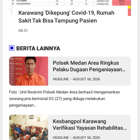
Karawang 'Dikepung' Covid-19, Rumah
Sakit Tak Bisa Tampung Pasien
08:31
BERITA LAINNYA
Polsek Medan Area Ringkus
Pelaku Dugaan Penganiayaan
Wanita di Depan SPBU Jalan
HEADLINE
-
AUGUST 06, 2026
Denai, Korban Alami Luka
Memar
Foto : Unit Reskrim Polsek Medan Area berhasil mengamankan
seorang pria berinisial DC (27) yang diduga melakukan
penganiayaan...
Kesbangpol Karawang
Verifikasi Yayasan Rehabilitasi
Mandalika, Perkuat Sinergi
HEADLINE
-
AUGUST 06, 2026