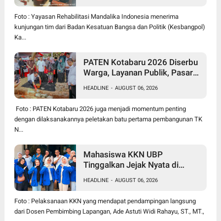
Perangi Narkoba
Foto : Yayasan Rehabilitasi Mandalika Indonesia menerima
kunjungan tim dari Badan Kesatuan Bangsa dan Politik (Kesbangpol)
Ka...
PATEN Kotabaru 2026 Diserbu
Warga, Layanan Publik, Pasar
Murah Hingga Groundbreaking
HEADLINE
-
AUGUST 06, 2026
TK Negeri Jadi Magnet
Foto : PATEN Kotabaru 2026 juga menjadi momentum penting
dengan dilaksanakannya peletakan batu pertama pembangunan TK
N...
Mahasiswa KKN UBP
Tinggalkan Jejak Nyata di
Kutanegara, Warga Minta Masa
HEADLINE
-
AUGUST 06, 2026
Pengabdian Diperpanjang
Foto : Pelaksanaan KKN yang mendapat pendampingan langsung
dari Dosen Pembimbing Lapangan, Ade Astuti Widi Rahayu, ST., MT.,