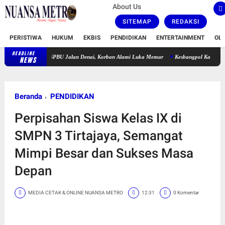
About Us
SITEMAP
REDAKSI
PERISTIWA
HUKUM
EKBIS
PENDIDIKAN
ENTERTAINMENT
OL
HEADLINE
epan SPBU Jalan Denai, Korban Alami Luka Memar
Kesbangpol Karawang Verifikasi Yaya
NEWS
Beranda
PENDIDIKAN
Perpisahan Siswa Kelas IX di
SMPN 3 Tirtajaya, Semangat
Mimpi Besar dan Sukses Masa
Depan
MEDIA CETAK & ONLINE NUANSA METRO
12:31
0 Komentar