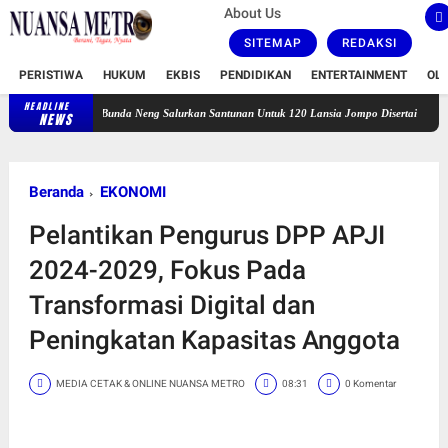
About Us
SITEMAP
REDAKSI
PERISTIWA
HUKUM
EKBIS
PENDIDIKAN
ENTERTAINMENT
OL
HEADLINE
Bunda Neng Salurkan Santunan Untuk 120 Lansia Jompo Disertai Zikir dan Doa Bers
NEWS
Beranda
EKONOMI
Pelantikan Pengurus DPP APJI
2024-2029, Fokus Pada
Transformasi Digital dan
Peningkatan Kapasitas Anggota
MEDIA CETAK & ONLINE NUANSA METRO
08:31
0 Komentar