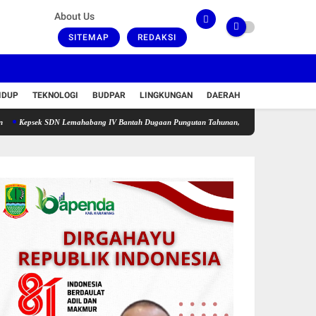
About Us
SITEMAP
REDAKSI
IDUP
TEKNOLOGI
BUDPAR
LINGKUNGAN
DAERAH
k SDN Lemahabang IV Bantah Dugaan Pungutan Tahunan, Sebut Dana Perbaikan Jalan Gang M