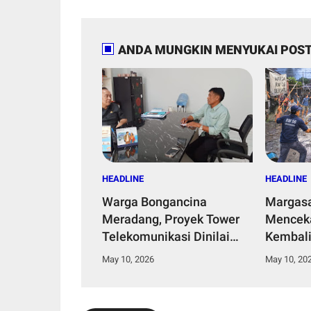
ANDA MUNGKIN MENYUKAI POST
HEADLINE
HEADLINE
Warga Bongancina
Margasa
Meradang, Proyek Tower
Mencek
Telekomunikasi Dinilai
Kembali
Abaikan Persetujuan
Ketakut
May 10, 2026
May 10, 20
Lingkungan
Pelaku 