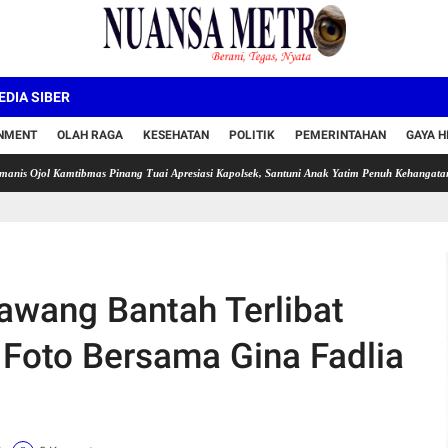
DIA SIBER
INMENT
OLAH RAGA
KESEHATAN
POLITIK
PEMERINTAHAN
GAYA H
Kamtibmas Pinang Tuai Apresiasi Kapolsek, Santuni Anak Yatim Penuh Kehangatan
Kepse
wang Bantah Terlibat
t Foto Bersama Gina Fadlia