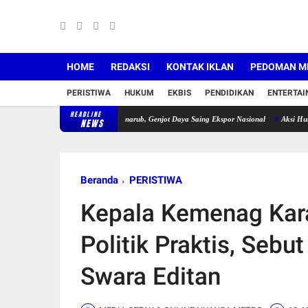
HOME
REDAKSI
KONTAK IKLAN
PEDOMAN ME
PERISTIWA
HUKUM
EKBIS
PENDIDIKAN
ENTERTA
HEADLINE
uat Sinergi Dengan PT Panarub, Genjot Daya Saing Ekspor Nasional
Aksi Humanis Ojol 
NEWS
Beranda
PERISTIWA
Kepala Kemenag Kara
Politik Praktis, Sebu
Swara Editan