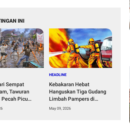
INGAN INI
HEADLINE
ri Sempat
Kebakaran Hebat
am, Tawuran
Hanguskan Tiga Gudang
 Pecah Picu
Limbah Pampers di
an Warga Dan Para
Rengasdengklok
26
May 09, 2026
Usaha Lokal