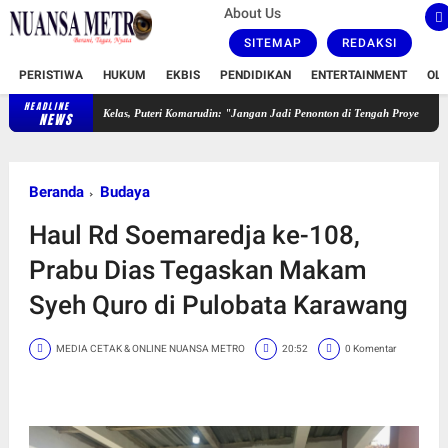
About Us
SITEMAP
REDAKSI
PERISTIWA
HUKUM
EKBIS
PENDIDIKAN
ENTERTAINMENT
OL
HEADLINE
, Puteri Komarudin: "Jangan Jadi Penonton di Tengah Proyek Strategis Nasional"
Buka
NEWS
Beranda
Budaya
Haul Rd Soemaredja ke-108,
Prabu Dias Tegaskan Makam
Syeh Quro di Pulobata Karawang
MEDIA CETAK & ONLINE NUANSA METRO
20:52
0 Komentar