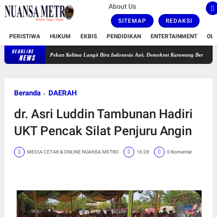
About Us
SITEMAP
REDAKSI
PERISTIWA
HUKUM
EKBIS
PENDIDIKAN
ENTERTAINMENT
OL
HEADLINE
Pekan Kelima Langit Biru Indonesia Asri, Demokrat Karawang Bersihkan TPU Leuweun
NEWS
Beranda
DAERAH
dr. Asri Luddin Tambunan Hadiri
UKT Pencak Silat Penjuru Angin
MEDIA CETAK & ONLINE NUANSA METRO
16:28
0 Komentar