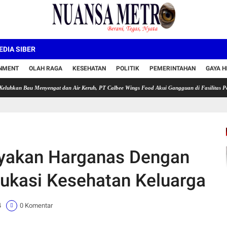
DIA SIBER
INMENT
OLAH RAGA
KESEHATAN
POLITIK
PEMERINTAHAN
GAYA H
u Menyengat dan Air Keruh, PT Calbee Wings Food Akui Gangguan di Fasilitas Pengolahan
yakan Harganas Dengan
ukasi Kesehatan Keluarga
4
0 Komentar