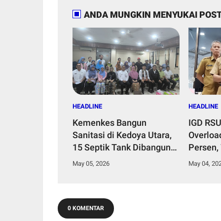
ANDA MUNGKIN MENYUKAI POST
HEADLINE
HEADLINE
Kemenkes Bangun
IGD RS
Sanitasi di Kedoya Utara,
Overloa
15 Septik Tank Dibangun
Persen,
Untuk Tekan Penyakit
Medik d
May 05, 2026
May 04, 20
Lingkungan
"Kami T
Member
Terbaik"
0 KOMENTAR