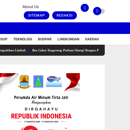
About Us
SITEMAP
REDAKSI
IDUP
TEKNOLOGI
BUDPAR
LINGKUNGAN
DAERAH
 Limbah
Bea Cukai Tangerang Perkuat Sinergi Dengan PT Panarub, Genjot Daya Saing Ek