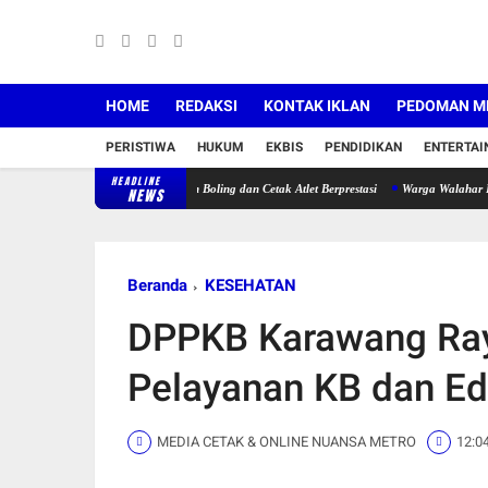
HOME
REDAKSI
KONTAK IKLAN
PEDOMAN ME
PERISTIWA
HUKUM
EKBIS
PENDIDIKAN
ENTERTA
HEADLINE
rawang, Siap Populerkan Boling dan Cetak Atlet Berprestasi
Warga Walahar Keluhkan Ba
NEWS
Beranda
KESEHATAN
DPPKB Karawang Ra
Pelayanan KB dan Ed
MEDIA CETAK & ONLINE NUANSA METRO
12:0