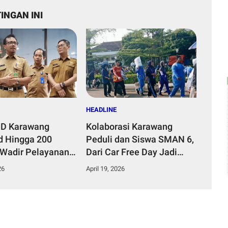
INGAN INI
HEADLINE
UD Karawang
Kolaborasi Karawang
d Hingga 200
Peduli dan Siswa SMAN 6,
 Wadir Pelayanan
Dari Car Free Day Jadi
an Keperawatan:
Gerakan Bersih
26
April 19, 2026
etap Berupaya
Lingkungan
ikan Pelayanan